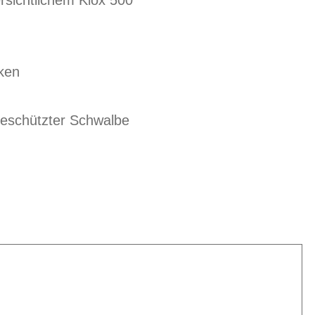
rsichtlichem Kiox 500
cken
eschützter Schwalbe