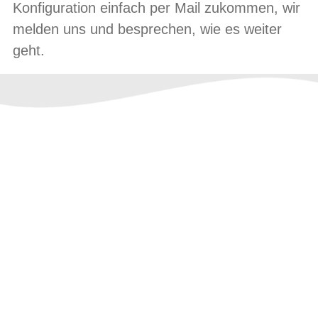
Konfiguration einfach
per Mail
zukommen, wir
melden uns und besprechen, wie es weiter
geht.
NOCH FRAGEN?
... schreiben Sie uns. Wir melden uns so
schnell wie möglich.
✓ Exklusive Riese & Müller-Vertretung in
Lippe
✓ Große Auswahl an Modellen am Lager
✓ Fachpersonal mit dem nötigen Know-
How