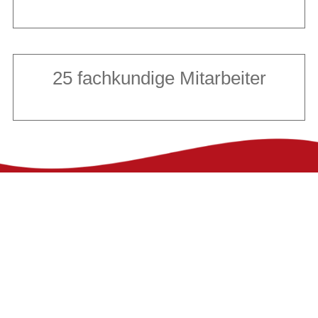
25 fachkundige Mitarbeiter
ÜBER UNS
Als führender Fachhändler der Region haben
wir auf
3000m² ständig über 3000 Fahrräder
auf Lager
, so dass ganzjährig eine große
Auswahl besteht. Alle Fahrräder kommen