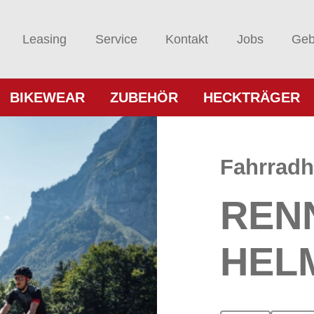
Leasing
Service
Kontakt
Jobs
Geb
BIKEWEAR
ZUBEHÖR
HECKTRÄGER
Fahrrad
REN
HEL