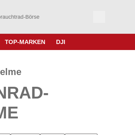
rauchtrad-Börse
TOP-MARKEN
DJI
helme
NRAD-
ME