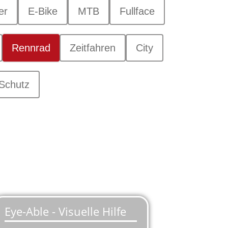
er
E-Bike
MTB
Fullface
Rennrad
Zeitfahren
City
Schutz