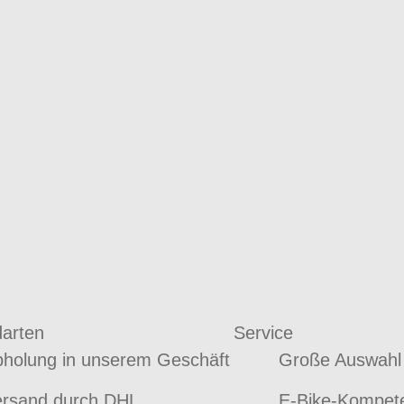
arten
Service
holung in unserem Geschäft
Große Auswahl
rsand durch DHL
E-Bike-Kompet