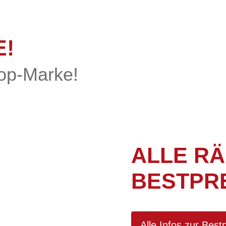
E!
op-Marke!
ALLE RÄ
BESTPRE
Alle Infos zur Best