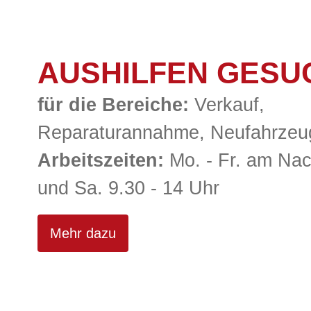
HEMPELMA
AUSHILFEN GESU
für die Bereiche:
Verkauf,
Reparaturannahme, Neufahrze
Ihr Fahrrad
Arbeitszeiten:
Mo. - Fr. am Na
und Sa. 9.30 - 14 Uhr
Mehr dazu