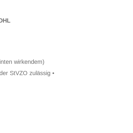
DHL
inten wirkendem)
 der StVZO zulässig •