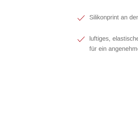
Silikonprint an de
luftiges, elasti
für ein angenehm